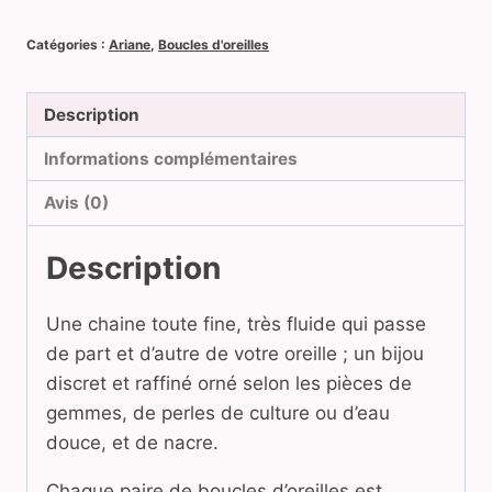
Ariane
flower
Catégories :
Ariane
,
Boucles d'oreilles
Description
Informations complémentaires
Avis (0)
Description
Une chaine toute fine, très fluide qui passe
de part et d’autre de votre oreille ; un bijou
discret et raffiné orné selon les pièces de
gemmes, de perles de culture ou d’eau
douce, et de nacre.
Chaque paire de boucles d’oreilles est