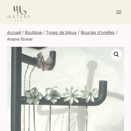
Aller
au
contenu
Accueil
/
Boutique
/
Types de bijoux
/
Boucles d'oreilles
/
Ariane flower