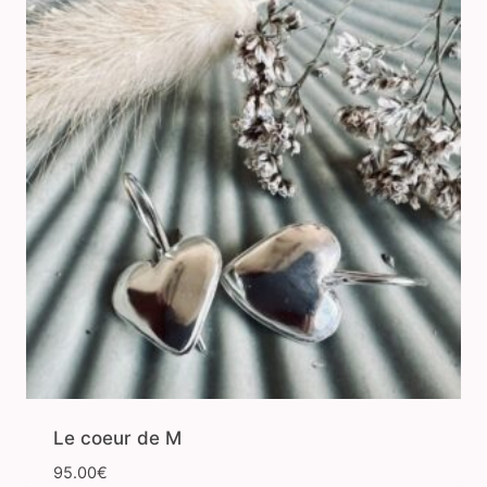
Le coeur de M
95.00
€