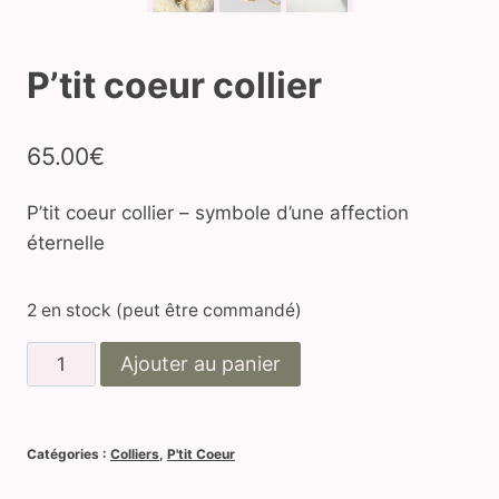
P’tit coeur collier
65.00
€
P’tit coeur collier – symbole d’une affection
éternelle
2 en stock (peut être commandé)
quantité
Ajouter au panier
de
P'tit
coeur
Catégories :
Colliers
,
P'tit Coeur
collier