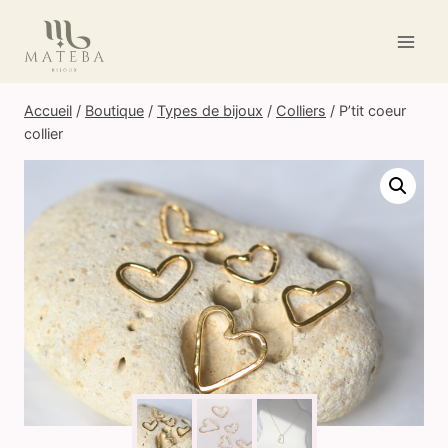
Aller
au
contenu
Accueil
/
Boutique
/
Types de bijoux
/
Colliers
/
P’tit coeur
collier